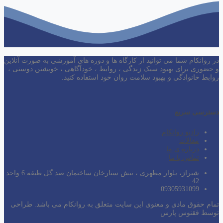
در روانکام شما می توانید از کارگاه ها و دوره های آموزشی به صورت آنلاین
و حضوری برای بهبود سبک زندگی ، روابط ، خودآگاهی ، خویشتن دوستی ،
روابط خانوادگی و بهبود سلامت روان خود استفاده کنید.
دسترسی سریع
رادیو روانکام
مقالات
درباره ی ما
تماس با ما
شیراز، بلوار مطهری ، نبش ستارخان ساختمان صد گل طبقه 6 واحد
42
09305931099
تمام حقوق مادی و معنوی این سایت متعلق به روانکام می باشد. طراحی
توسط ققنوس پارس