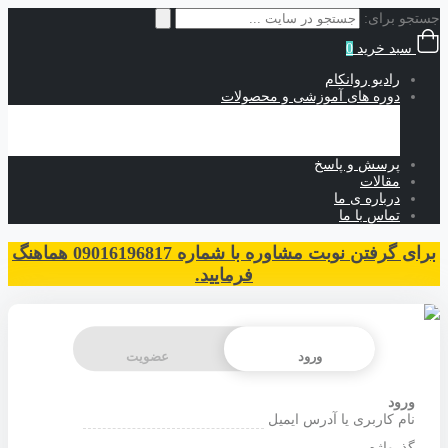
جستجو برای:
سبد خرید
0
رادیو روانکام
دوره های آموزشی و محصولات
آموزش های حضوری
آموزش های رایگان
آموزش های غیرحضوری
پرسش و پاسخ
مقالات
درباره ی ما
تماس با ما
برای گرفتن نوبت مشاوره با شماره 09016196817 هماهنگ
فرمایید.
ورود
عضویت
ورود
نام کاربری یا آدرس ایمیل
گذرواژه