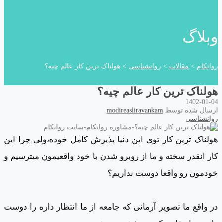
وبلاگ
روانکام
>
مقالات
>
روانشناسی
>
هولناک ترین کار عالم چیه؟
هولناک ترین کار عالم چیه؟
1402-01-04
ارسال شده توسط
modireasliravankam
روانشناسی
هولناک ترین کار توی این دنیا پذیرش کامل خوده،ولی چرا این
کار انقدر سخته و ما از روبرو شدن با خود واقعیمون میترسیم و
خودمون رو واقعا دوست نداریم؟
در واقع ما تصویر آرمانی که جامعه از ما انتظار داره را دوست