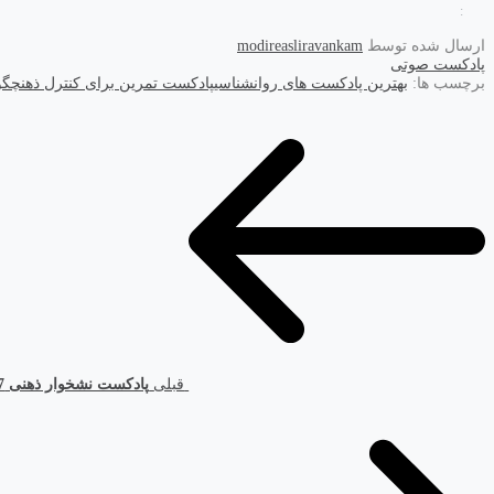
:
ارسال شده توسط
modireasliravankam
پادکست صوتی
برچسب ها:
بهترین پادکست های روانشناسی
پادکست تمرین برای کنترل ذهن
چگون
قبلی
پادکست نشخوار ذهنی 7