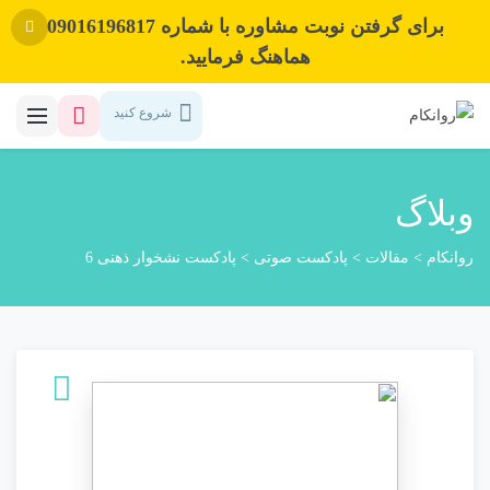
برای گرفتن نوبت مشاوره با شماره 09016196817
هماهنگ فرمایید.
شروع کنید
وبلاگ
روانکام
>
مقالات
>
پادکست صوتی
>
پادکست نشخوار ذهنی 6