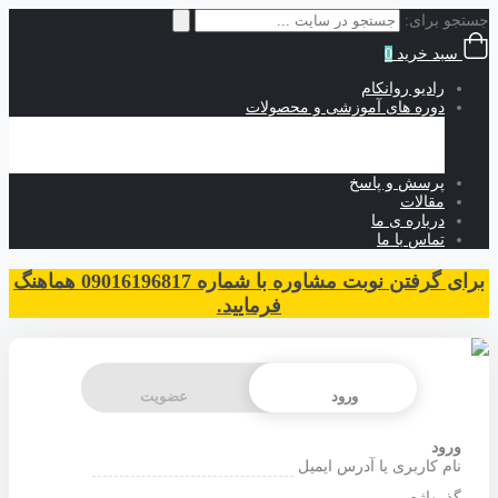
جستجو برای:
سبد خرید
0
رادیو روانکام
دوره های آموزشی و محصولات
آموزش های حضوری
آموزش های رایگان
آموزش های غیرحضوری
پرسش و پاسخ
مقالات
درباره ی ما
تماس با ما
برای گرفتن نوبت مشاوره با شماره 09016196817 هماهنگ
فرمایید.
ورود
عضویت
ورود
نام کاربری یا آدرس ایمیل
گذرواژه