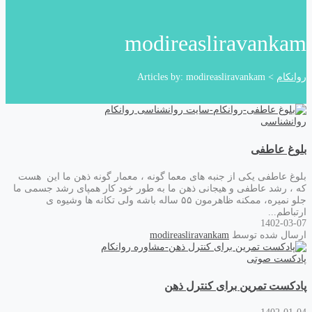
modireasliravankam
روانکام
>
Articles by: modireasliravankam
روانشناسی
بلوغ عاطفی
بلوغ عاطفی یکی از جنبه های معما گونه ، معمار گونه ذهن ما این هست
که ، رشد عاطفی و هیجانی ذهن ما به طور خود کار همپای رشد جسمی ما
جلو نمیره، ممکنه ظاهرمون ۵۵ ساله باشه ولی تکانه ها وشیوه ی
ارتباطم...
1402-03-07
ارسال شده توسط
modireasliravankam
پادکست صوتی
پادکست تمرین برای کنترل ذهن