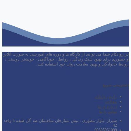
در روانکام شما می توانید از کارگاه ها و دوره های آموزشی به صورت آنلاین
و حضوری برای بهبود سبک زندگی ، روابط ، خودآگاهی ، خویشتن دوستی ،
روابط خانوادگی و بهبود سلامت روان خود استفاده کنید.
دسترسی سریع
رادیو روانکام
مقالات
درباره ی ما
تماس با ما
شیراز، بلوار مطهری ، نبش ستارخان ساختمان صد گل طبقه 6 واحد
42
09305931099