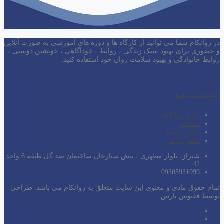
در روانکام شما می توانید از کارگاه ها و دوره های آموزشی به صورت آنلاین
و حضوری برای بهبود سبک زندگی ، روابط ، خودآگاهی ، خویشتن دوستی ،
روابط خانوادگی و بهبود سلامت روان خود استفاده کنید.
دسترسی سریع
رادیو روانکام
مقالات
درباره ی ما
تماس با ما
شیراز، بلوار مطهری ، نبش ستارخان ساختمان صد گل طبقه 6 واحد
42
09305931099
تمام حقوق مادی و معنوی این سایت متعلق به روانکام می باشد. طراحی
توسط ققنوس پارس