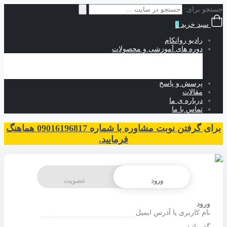
جستجو برای:
سبد خرید
0
رادیو روانکام
دوره های آموزشی و محصولات
آموزش های حضوری
آموزش های رایگان
آموزش های غیرحضوری
پرسش و پاسخ
مقالات
درباره ی ما
تماس با ما
برای گرفتن نوبت مشاوره با شماره 09016196817 هماهنگ
فرمایید.
ورود
عضویت
ورود
نام کاربری یا آدرس ایمیل
گذرواژه