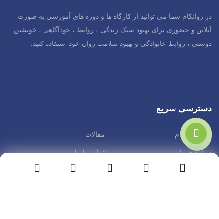
در روانکام شما می توانید از کارگاه ها و دوره های آموزشی به صورت
آنلاین و حضوری برای بهبود سبک زندگی ، روابط ، خودآگاهی ، خویشتن
دوستی ، روابط خانوادگی و بهبود سلامت روان خود استفاده کنید.
دسترسی سریع
رادیو روانکام
مقالات
درباره ی ما
تماس با ما
شیراز، بلوار مطهری ، نبش ستارخان ساختمان صد گل طبقه 6 واحد
42
09305931099