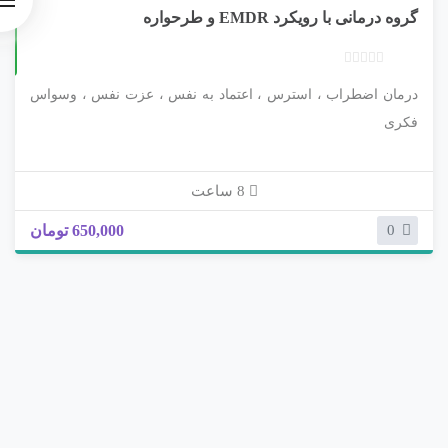
گروه درمانی با رویکرد EMDR و طرحواره
ب
درمان اضطراب ، استرس ، اعتماد به نفس ، عزت نفس ، وسواس
د
و
فکری
ن
ا
م
8 ساعت
ت
ی
650,000 تومان
0
ا
ز
0
ر
ا
ی