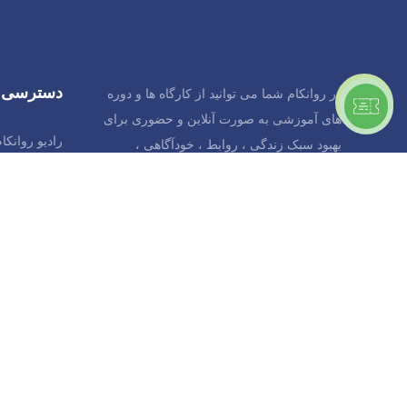
دسترسی 
در روانکام شما می توانید از کارگاه ها و دوره
های آموزشی به صورت آنلاین و حضوری برای
رادیو روانکا
بهبود سبک زندگی ، روابط ، خودآگاهی ،
خویشتن دوستی ، روابط خانوادگی و بهبود
درباره ی ما
سلامت روان خود استفاده کنید.
شیراز، بل
ساختمان صد گ
305931099