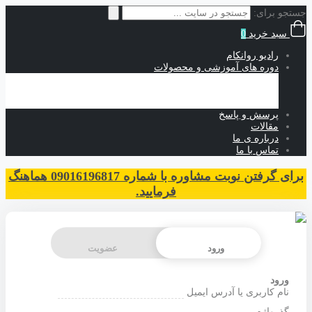
جستجو برای:
سبد خرید
0
رادیو روانکام
دوره های آموزشی و محصولات
آموزش های حضوری
آموزش های رایگان
آموزش های غیرحضوری
پرسش و پاسخ
مقالات
درباره ی ما
تماس با ما
برای گرفتن نوبت مشاوره با شماره 09016196817 هماهنگ
فرمایید.
ورود
عضویت
ورود
نام کاربری یا آدرس ایمیل
گذرواژه