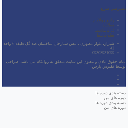
دسترسی سریع
رادیو روانکام
مقالات
درباره ی ما
تماس با ما
شیراز، بلوار مطهری ، نبش ستارخان ساختمان صد گل طبقه 6 واحد
42
09305931099
تمام حقوق مادی و معنوی این سایت متعلق به روانکام می باشد. طراحی
توسط ققنوس پارس
دسته بندی دوره ها
دوره های من
دسته بندی دوره ها
دوره های من