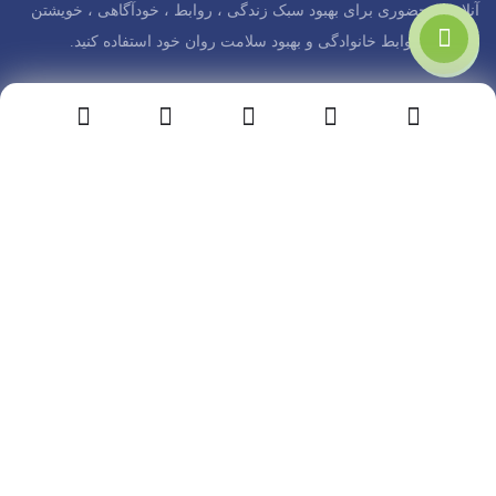
آنلاین و حضوری برای بهبود سبک زندگی ، روابط ، خودآگاهی ، خویشتن
دوستی ، روابط خانوادگی و بهبود سلامت روان خود استفاده کنید.
دسترسی سریع
رادیو روانکام
مقالات
درباره ی ما
تماس با ما
شیراز، بلوار مطهری ، نبش ستارخان ساختمان صد گل طبقه 6 واحد
42
09305931099