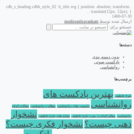
.cdb_s_heading.cdbh_style_02 .h_title svg { position: absolute; transform:
translate(12px, 12px); } ...
1400-07-30
ارسال شده توسط
modireasliravankam
جستجو برای:
دسته‌ها
بدون دسته بندی
پادکست صوتی
روانشناسی
برچسب‌ها
بهترین پادکست های
بلوغ عاطفی
روانشناسی
دانستنی های روانشناسی
مطالب روانشناسی
مقالات کوتاه
نشخوار
روانشناسی
مقاله کوتاه در مورد بلوغ عاطفی
نشانه های بلوغ عاطفی
ذهنی چیست؟
نشخوار فکری چیست؟
پادکست