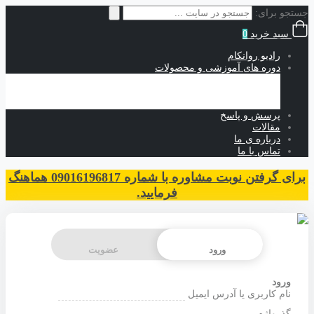
جستجو برای:
سبد خرید
0
رادیو روانکام
دوره های آموزشی و محصولات
آموزش های حضوری
آموزش های رایگان
آموزش های غیرحضوری
پرسش و پاسخ
مقالات
درباره ی ما
تماس با ما
برای گرفتن نوبت مشاوره با شماره 09016196817 هماهنگ
فرمایید.
ورود
عضویت
ورود
نام کاربری یا آدرس ایمیل
گذرواژه