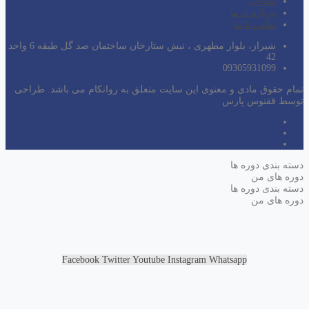
مقالات
درباره ی ما
تماس با ما
شیراز، بلوار مطهری ، نبش ستارخان ساختمان صد گل طبقه 6 واحد
42
09305931099
تمام حقوق مادی و معنوی این سایت متعلق به روانکام می باشد. طراحی
توسط ققنوس پارس
دسته بندی دوره ها
دوره های من
دسته بندی دوره ها
دوره های من
Facebook
Twitter
Youtube
Instagram
Whatsapp