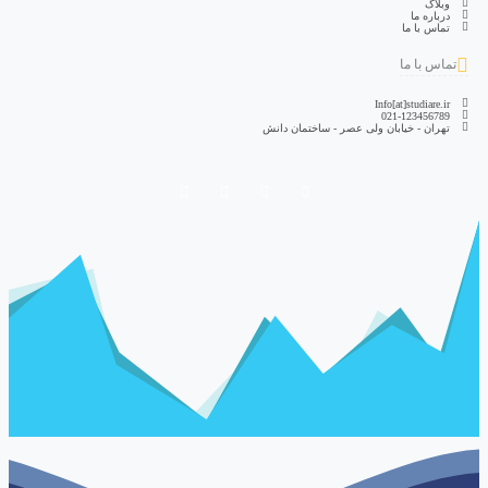
وبلاگ
درباره ما
تماس با ما
تماس با ما
Info[at]studiare.ir
021-123456789
تهران - خیابان ولی عصر - ساختمان دانش