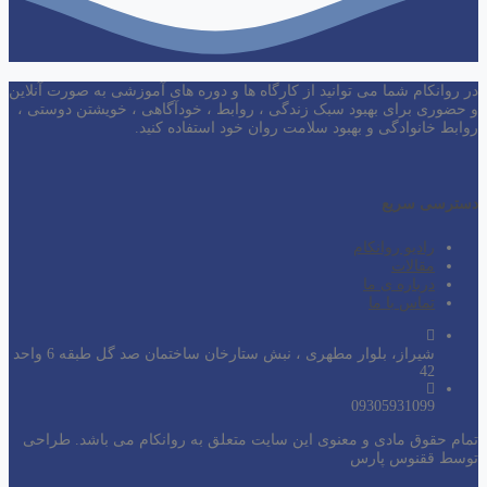
در روانکام شما می توانید از کارگاه ها و دوره های آموزشی به صورت آنلاین
و حضوری برای بهبود سبک زندگی ، روابط ، خودآگاهی ، خویشتن دوستی ،
روابط خانوادگی و بهبود سلامت روان خود استفاده کنید.
دسترسی سریع
رادیو روانکام
مقالات
درباره ی ما
تماس با ما
شیراز، بلوار مطهری ، نبش ستارخان ساختمان صد گل طبقه 6 واحد
42
09305931099
تمام حقوق مادی و معنوی این سایت متعلق به روانکام می باشد. طراحی
توسط ققنوس پارس