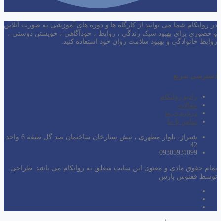
در روانکام شما می توانید از کارگاه ها و دوره های آموزشی به صورت آنلاین
و حضوری برای بهبود سبک زندگی ، روابط ، خودآگاهی ، خویشتن دوستی ،
روابط خانوادگی و بهبود سلامت روان خود استفاده کنید.
دسترسی سریع
رادیو روانکام
مقالات
درباره ی ما
تماس با ما
شیراز، بلوار مطهری ، نبش ستارخان ساختمان صد گل طبقه 6 واحد
42
09305931099
تمام حقوق مادی و معنوی این سایت متعلق به روانکام می باشد. طراحی
توسط ققنوس پارس