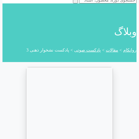
وبلاگ
روانکام
>
مقالات
>
پادکست صوتی
>
پادکست نشخوار ذهنی 3