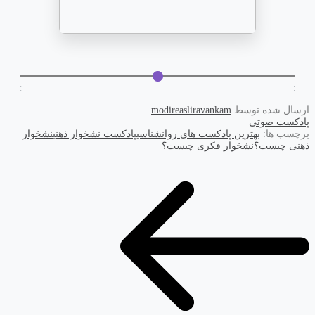
:
:
ارسال شده توسط
modireasliravankam
پادکست صوتی
برچسب ها:
بهترین پادکست های روانشناسی
پادکست نشخوار ذهنی
نشخوار
ذهنی چیست؟
نشخوار فکری چیست؟