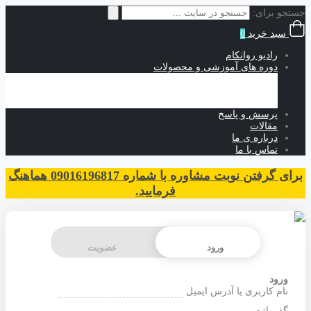
جستجو برای:
سبد خرید
0
رادیو روانکام
دوره های آموزشی و محصولات
آموزش های حضوری
آموزش های رایگان
آموزش های غیرحضوری
پرسش و پاسخ
مقالات
درباره ی ما
تماس با ما
برای گرفتن نوبت مشاوره با شماره 09016196817 هماهنگ
فرمایید.
ورود
عضویت
ورود
نام کاربری یا آدرس ایمیل
گذرواژه