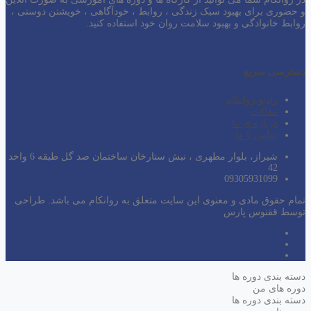
و حضوری برای بهبود سبک زندگی ، روابط ، خودآگاهی ، خویشتن دوستی ،
روابط خانوادگی و بهبود سلامت روان خود استفاده کنید.
دسترسی سریع
رادیو روانکام
مقالات
درباره ی ما
تماس با ما
شیراز، بلوار مطهری ، نبش ستارخان ساختمان صد گل طبقه 6 واحد
42
09305931099
تمام حقوق مادی و معنوی این سایت متعلق به روانکام می باشد. طراحی
توسط ققنوس پارس
دسته بندی دوره ها
دوره های من
دسته بندی دوره ها